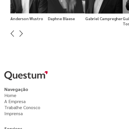
Anderson Wustro
Daphne Blaese
Gabriel Campregher
Gu
Tos
Navegação
Home
A Empresa
Trabalhe Conosco
Imprensa
Serviços