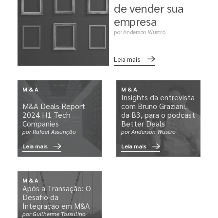
de vender sua
empresa
por Anderson Wustro
Leia mais
M&A
M&A
Insights da entrevista
M&A Deals Report
com Bruno Graziani,
2024 H1 Tech
da B3, para o podcast
Companies
Better Deals
por Rafael Assunção
por Anderson Wustro
Leia mais
Leia mais
M&A
Após a Transação: O
Desafio da
Integração em M&A
por Guilherme Tossulino