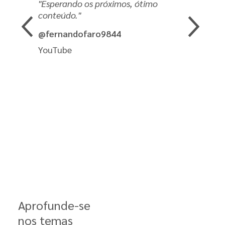
Esperando os próximos, ótimo
Aguardand
conteúdo.
muito bom!
os
Previous
Next
s da vida
@fernandofaro9844
@taynara
o
YouTube
YouTube
da equipe
mpetência
ocesso tão
tornou a
o o
App
Aprofunde-se
nos temas