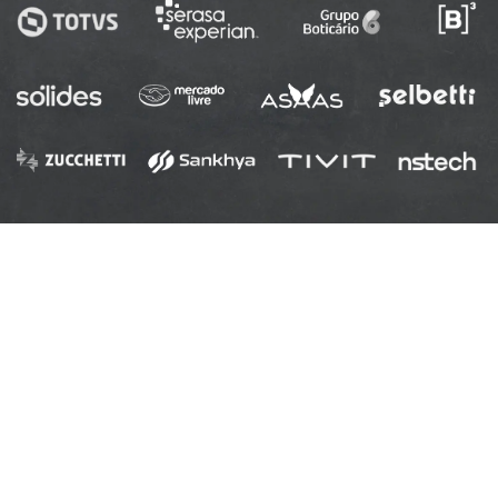
omo a
foi
m bom
com
 destes
ontratos,