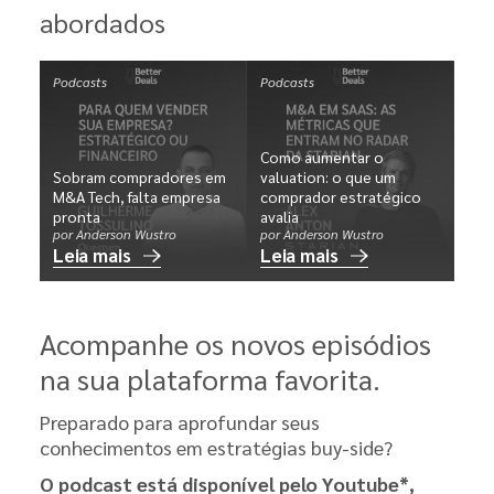
abordados
Podcasts
Podcasts
Como aumentar o
Sobram compradores em
valuation: o que um
M&A Tech, falta empresa
comprador estratégico
pronta
avalia
por Anderson Wustro
por Anderson Wustro
Leia mais
Leia mais
Acompanhe os novos episódios
na sua plataforma favorita.
Preparado para aprofundar seus
conhecimentos em estratégias buy-side?
O podcast está disponível pelo Youtube*,