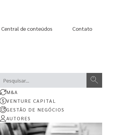
Central de conteúdos
Contato
Este é um campo de pesquisa com recurso de sugestão automáti
Não há sugestões porque o campo de pesquisa está em br
M&A
VENTURE CAPITAL
GESTÃO DE NEGÓCIOS
AUTORES