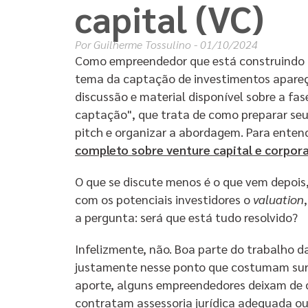
capital (VC)
Por
Guilherme Tossulino
- 01/10/2024
Como empreendedor que está construindo u
tema da captação de investimentos apar
discussão e material disponível sobre a fa
captação", que trata de como preparar seu 
pitch e organizar a abordagem. Para enten
completo sobre venture capital e corpora
O que se discute menos é o que vem depois
com os potenciais investidores o
valuation
a pergunta: será que está tudo resolvido?
Infelizmente, não. Boa parte do trabalho 
justamente nesse ponto que costumam surgi
aporte, alguns empreendedores deixam de d
contratam assessoria jurídica adequada ou