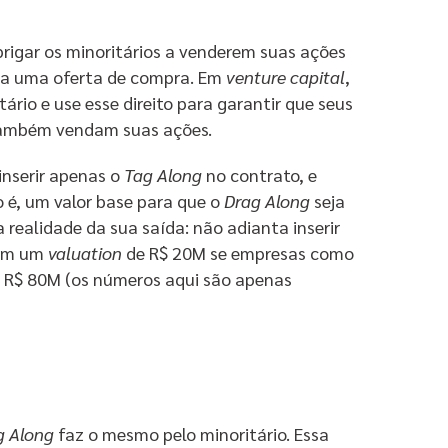
obrigar os minoritários a venderem suas ações
ba uma oferta de compra. Em
venture capital
,
rio e use esse direito para garantir que seus
 também vendam suas ações.
 inserir apenas o
Tag Along
no contrato, e
 é, um valor base para que o
Drag Along
seja
a realidade da sua saída: não adianta inserir
 em um
valuation
de R$ 20M se empresas como
or R$ 80M (os números aqui são apenas
g Along
faz o mesmo pelo minoritário. Essa