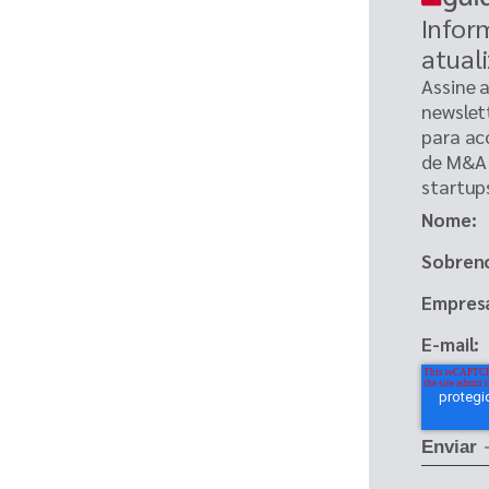
Infor
atual
Assine 
newslet
para a
de M&A 
startup
Nome
Sobren
Empres
E-mail