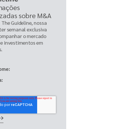
mações
izadas sobre M&A
a The Guideline, nossa
ter semanal exclusiva
companhar o mercado
e investimentos em
s.
ome
a