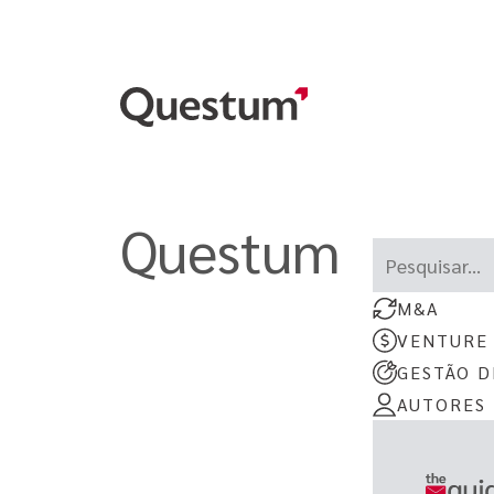
Questum
Este é um camp
Não há sugest
M&A
VENTURE
GESTÃO D
AUTORES