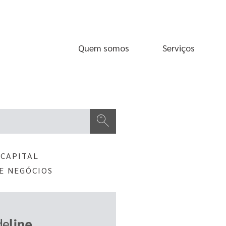
Quem somos
Serviços
o de pesquisa com recurso de sugestão automática incluído.
ões porque o campo de pesquisa está em branco.
 CAPITAL
E NEGÓCIOS